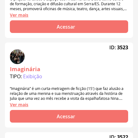
de formação, criação e difusão cultural em Serra/ES. Durante 12
meses, promoverá oficinas de música, teatro, dança, artes visuais,
audiovisual e gestão cultural, além de saraus, cineclube, feiras e
Ver mais
ações de memória. A iniciativa amplia o acesso à cultura, fortalece a
economia criativa e incentiva o protagonismo comunitário.
Acessar
ID:
3523
Imaginária
TIPO:
Exibição
“Imaginária” é um curta-metragem de ficção (15') que faz alusão a
relação de uma menina e sua menstruação através da história de
Julia que uma vez ao mês recebe a visita da espalhafatosa Nina.
Quando percebe que não vai conseguir se livrar de Nina tão cedo,
Ver mais
Julia descobre que talvez a visitante não seja tão inconveniente
assim e, mais do que um empecilho em sua rotina, Nina pode ser
Acessar
sua amiga.
ID:
3522