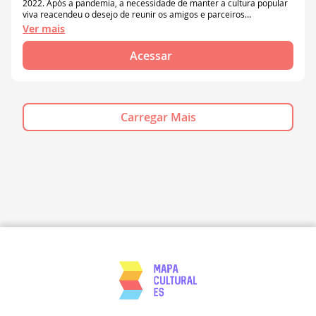
2022. Após a pandemia, a necessidade de manter a cultura popular
viva reacendeu o desejo de reunir os amigos e parceiros
conquistados ao longo dos anos de prática da Capoeira. Assim,
Ver mais
surgiu a proposta de realizar um encontro com rodas de capoeira,
oficinas de formação e momentos culturais voltados ao
Acessar
desenvolvimento dos capoeiristas
Carregar Mais