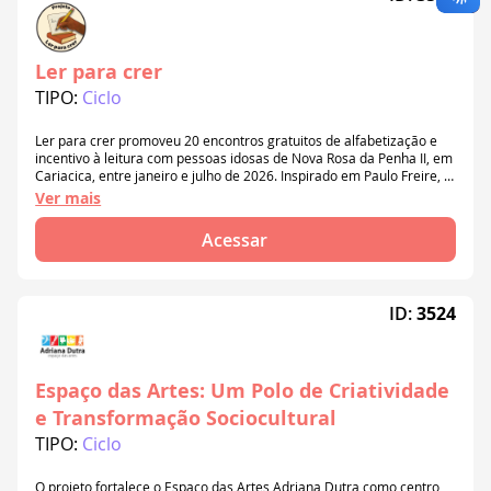
Ler para crer
TIPO:
Ciclo
Ler para crer promoveu 20 encontros gratuitos de alfabetização e
incentivo à leitura com pessoas idosas de Nova Rosa da Penha II, em
Cariacica, entre janeiro e julho de 2026. Inspirado em Paulo Freire, o
projeto uniu literatura, escrita, matemática e saberes cotidianos,
Ver mais
respeitando diferentes ritmos de aprendizagem e fortalecendo a
autonomia, a convivência e os vínculos comunitários.
Acessar
ID:
3524
Espaço das Artes: Um Polo de Criatividade
e Transformação Sociocultural
TIPO:
Ciclo
O projeto fortalece o Espaço das Artes Adriana Dutra como centro