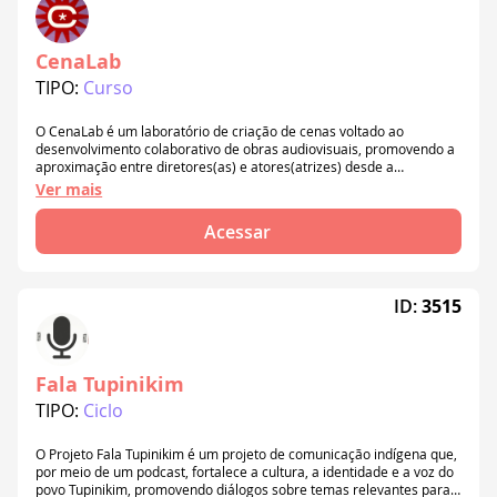
CenaLab
TIPO:
Curso
O CenaLab é um laboratório de criação de cenas voltado ao
desenvolvimento colaborativo de obras audiovisuais, promovendo a
aproximação entre diretores(as) e atores(atrizes) desde a
construção do argumento até a realização de uma cena. As
Ver mais
atividades serão realizadas entre agosto e outubro de 2026, em
formato híbrido. uma produção do Remonta Audiovisual e da Jup
Acessar
Projetos. Com recursos do Funcultura
ID:
3515
Fala Tupinikim
TIPO:
Ciclo
O Projeto Fala Tupinikim é um projeto de comunicação indígena que,
por meio de um podcast, fortalece a cultura, a identidade e a voz do
povo Tupinikim, promovendo diálogos sobre temas relevantes para