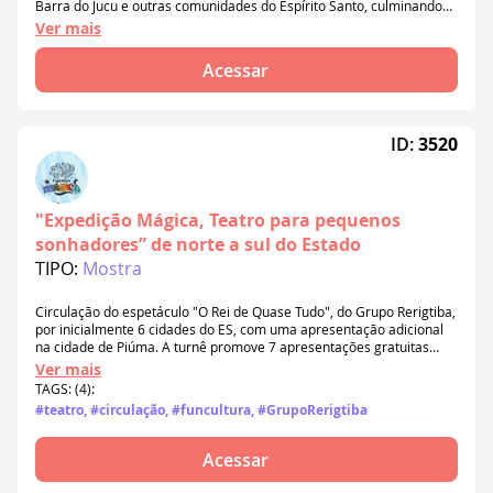
Barra do Jucu e outras comunidades do Espírito Santo, culminando
em um site/acervo. A iniciativa usa a museologia social para
Ver mais
preservar essa tradição, outrora a principal fonte de renda de
muitas mulheres de comunidades pesqueiras capixabas.
Acessar
ID:
3520
"Expedição Mágica, Teatro para pequenos
sonhadores” de norte a sul do Estado
TIPO:
Mostra
Circulação do espetáculo "O Rei de Quase Tudo", do Grupo Rerigtiba,
por inicialmente 6 cidades do ES, com uma apresentação adicional
na cidade de Piúma. A turnê promove 7 apresentações gratuitas
com bate-papo, levando uma divertida comédia que traz à cena
Ver mais
números de mágica e palhaçaria e dialoga com questões ambientais
TAGS: (4):
de preservação, hábitos de consumo e reciclagem.
#teatro, #circulação, #funcultura, #GrupoRerigtiba
Acessar