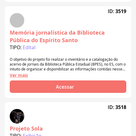
ID:
3519
Memória jornalística da Biblioteca
Pública do Espírito Santo
TIPO:
Edital
O objetivo do projeto foi realizar o inventário e a catalogação do
acervo de jornais da Biblioteca Pública Estadual (BPES), no ES, com o
intuito de organizar e disponibilizar as informações contidas nesse
material de forma precisa e acessível para cidadãos e
Ver mais
pesquisadores. O projeto visou preservar a memória jornalística
capixaba, promovendo a democratização do acesso a esses
Acessar
documentos.
ID:
3518
Projeto Sola
TIPO:
Exibição