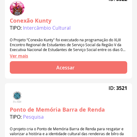
Conexão Kunty
TIPO:
Intercâmbio Cultural
O Projeto “Conexão Kunty" foi executado na programação do XLIII
Encontro Regional de Estudantes de Serviço Social da Região V da
Executiva Nacional de Estudantes de Serviço Social entre os dias 04
e 07 de junho de 2026, na cidade de Niterói/RJ com a temática:
Ver mais
“Onde o Estado fabrica mortes, que o Serviço Social afirme a vida: o
compromisso ético-político no enfrentamento ao genocídio negro”
Acessar
ID:
3521
Ponto de Memória Barra de Renda
TIPO:
Pesquisa
O projeto cria o Ponto de Memória Barra de Renda para resgatar e
valorizar a história e a identidade cultural das rendeiras de bilro da