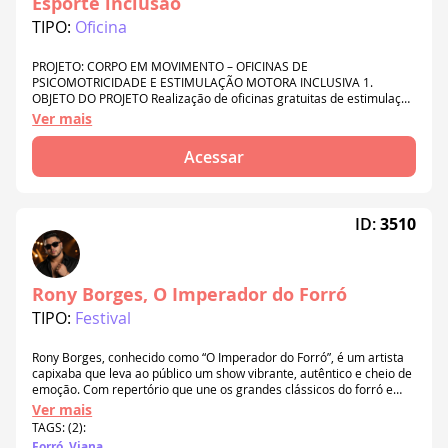
Esporte inclusão
TIPO:
Oficina
PROJETO: CORPO EM MOVIMENTO – OFICINAS DE
PSICOMOTRICIDADE E ESTIMULAÇÃO MOTORA INCLUSIVA 1.
OBJETO DO PROJETO Realização de oficinas gratuitas de estimulação
motora, psicomotricidade adaptada e atividades físicas recreativas
Ver mais
direcionadas a crianças com deficiência (física, intelectual, visual,
auditiva ou neurodivergentes) moradoras do município de Vila Velha.
Acessar
O projeto visa utilizar o movimento
ID:
3510
Rony Borges, O Imperador do Forró
TIPO:
Festival
Rony Borges, conhecido como “O Imperador do Forró”, é um artista
capixaba que leva ao público um show vibrante, autêntico e cheio de
emoção. Com repertório que une os grandes clássicos do forró e
sucessos atuais, conquista diferentes gerações através de
Ver mais
apresentações marcadas pela energia, interação e qualidade
TAGS: (2):
musical. O projeto tem como objetivo fortalecer a cultura popular e
Forró, Viana