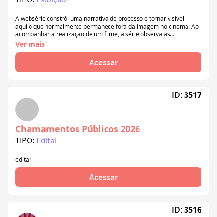
A websérie constrói uma narrativa de processo e tornar visível
aquilo que normalmente permanece fora da imagem no cinema. Ao
acompanhar a realização de um filme, a série observa as
transformações e os afetamentos que atravessam as pessoas
Ver mais
envolvidas na produção. Ao longo de 4 episódios, seguimos o
percurso do curta-metragem Sola desde a pré-produção até sua
Acessar
circulação em festivais.
ID:
3517
Chamamentos Públicos 2026
TIPO:
Edital
editar
Acessar
ID:
3516