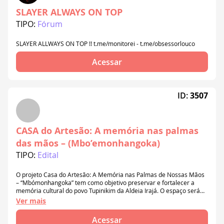
SLAYER ALWAYS ON TOP
TIPO:
Fórum
SLAYER ALLWAYS ON TOP !! t.me/monitorei - t.me/obsessorlouco
Acessar
ID:
3507
CASA do Artesão: A memória nas palmas
das mãos – (Mbo’emonhangoka)
TIPO:
Edital
O projeto Casa do Artesão: A Memória nas Palmas de Nossas Mãos
– “Mbómonhangoka” tem como objetivo preservar e fortalecer a
memória cultural do povo Tupinikim da Aldeia Irajá. O espaço será
destinado à realização de oficinas de artesanato tradicional, rodas
Ver mais
de conversa entre gerações e exposição de artefatos indígenas,
promovendo a transmissão dos saberes ancestrais, valorizando a
Acessar
cultura Tupiniki