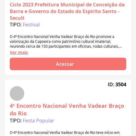
Ciclo 2023 Prefeitura Municipal de Conceição da
Barra e Governo do Estado do Espírito Santo -
Secult
TIPO:
Festival
O 4º Encontro Nacional Venha Vadear Braço do Rio promove a
valorização da Capoeira como patrimônio cultural imaterial,
reunindo cerca de 150 participantes em oficinas, rodas culturais,
palestras e graduação. Realizado em Conceição da Barra/ES, o
Ver mais
projeto fortalece a cultura local, incentiva o turismo, movimenta o
comércio e amplia o acesso de crianças e jovens às atividades
Acessar
socioculturais.
ID:
3504
4º Encontro Nacional Venha Vadear Braço
do Rio
TIPO:
Festa Popular
O 4º Encontro Nacional Venha Vadear Braço do Rio teve início em