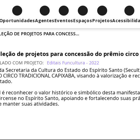
Oportunidades
Agentes
Eventos
Espaços
Projetos
Acessibilid
EDITAL 002/2022 - SELEÇÃO DE PROJETOS PARA CONCESSÃO DO PRÊMIO CIRCO TRADICIONAL CAPIXABA
eleção de projetos para concessão do prêmio circo
ULADO COM
PROJETO
Editais Funcultura - 2022
 da Secretaria da Cultura do Estado do Espírito Santo (Sec
IRCO TRADICIONAL CAPIXABA, visando à valorização e reco
stado.
al é reconhecer o valor histórico e simbólico desta manifest
 circense no Espírito Santo, apoiando e fortalecendo suas pr
 manter suas atividades.