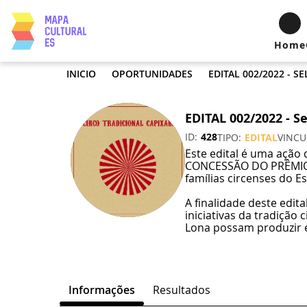
Home
INICIO
OPORTUNIDADES
EDITAL 002/2022 - S
ID
428
TIPO
EDITAL
VINC
Este edital é uma ação
CONCESSÃO DO PRÊMIO C
famílias circenses do E
A finalidade deste edit
iniciativas da tradição
Lona possam produzir e
Informações
Resultados