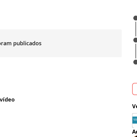
foram publicados
 vídeo
V
A