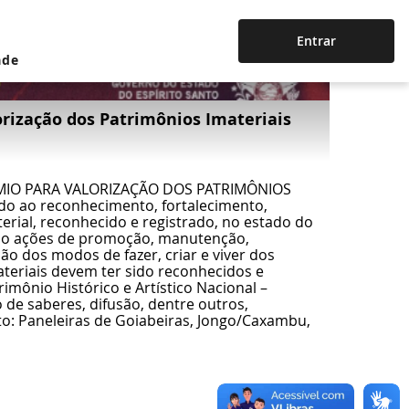
Entrar
ade
orização dos Patrimônios Imateriais
RÊMIO PARA VALORIZAÇÃO DOS PATRIMÔNIOS
 ao reconhecimento, fortalecimento,
rial, reconhecido e registrado, no estado do
como ações de promoção, manutenção,
ão dos modos de fazer, criar e viver dos
teriais devem ter sido reconhecidos e
imônio Histórico e Artístico Nacional –
 de saberes, difusão, dentre outros,
to: Paneleiras de Goiabeiras, Jongo/Caxambu,