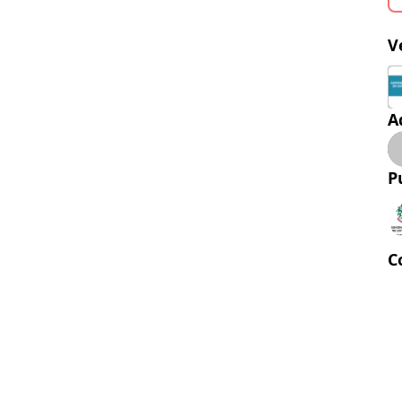
V
A
P
C