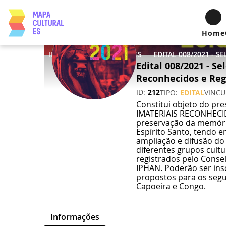
Home
INICIO
OPORTUNIDADES
Edital 008/2021 - S
Reconhecidos e Regi
ID
212
TIPO
EDITAL
VINC
Constitui objeto do p
IMATERIAIS RECONHECID
preservação da memória
Espírito Santo, tendo 
ampliação e difusão do 
diferentes grupos cult
registrados pelo Consel
IPHAN. Poderão ser insc
propostos para os segui
Capoeira e Congo.
Informações