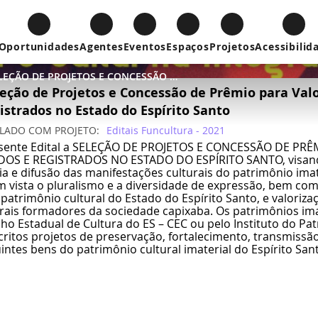
Oportunidades
Agentes
Eventos
Espaços
Projetos
Acessibilid
EDITAL 008/2021 - SELEÇÃO DE PROJETOS E CONCESSÃO DE PRÊMIO PARA VALORIZAÇÃO DOS PATRIMÔNIOS IMATERIAIS RECONHECIDOS E REGISTRADOS NO ESTADO DO ESPÍRITO SANTO
eleção de Projetos e Concessão de Prêmio para Val
strados no Estado do Espírito Santo
ULADO COM
PROJETO
Editais Funcultura - 2021
resente Edital a SELEÇÃO DE PROJETOS E CONCESSÃO DE P
OS E REGISTRADOS NO ESTADO DO ESPÍRITO SANTO, visando
 e difusão das manifestações culturais do patrimônio imate
em vista o pluralismo e a diversidade de expressão, bem 
patrimônio cultural do Estado do Espírito Santo, e valorizaç
urais formadores da sociedade capixaba. Os patrimônios ima
ho Estadual de Cultura do ES – CEC ou pelo Instituto do Patr
ritos projetos de preservação, fortalecimento, transmissão
ntes bens do patrimônio cultural imaterial do Espírito San