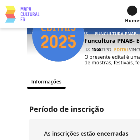
Home
INICIO
OPORTUNIDADES
Funcultura PNAB- Ed
ID
1958
TIPO
EDITAL
VIN
O presente edital é uma
de mostras, festivais, f
Informações
Período de inscrição
As inscrições estão
encerradas