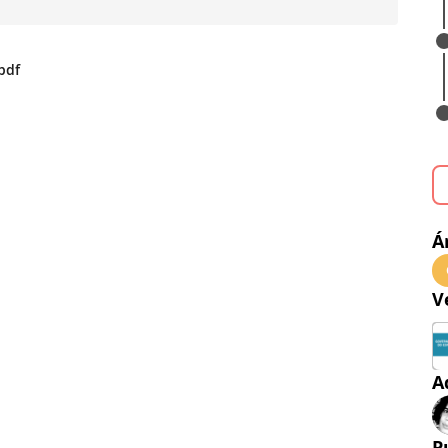
pdf
Á
V
A
P