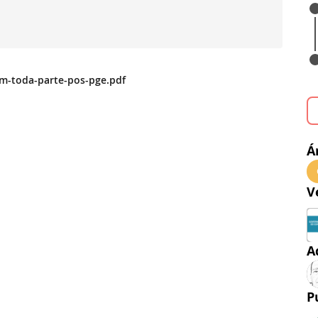
m-toda-parte-pos-pge.pdf
Á
V
A
P