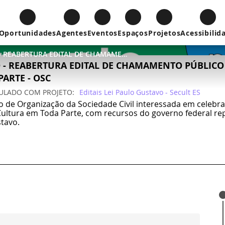
Oportunidades
Agentes
Eventos
Espaços
Projetos
Acessibilid
LEI PAULO GUSTAVO - REABERTURA EDITAL DE CHAMAMENTO PÚBLICO SECULT ES Nº 003/2023 - PROGRAMA CULTURA EM TODA PARTE - OSC
 - REABERTURA EDITAL DE CHAMAMENTO PÚBLICO 
ARTE - OSC
CULADO COM
PROJETO
Editais Lei Paulo Gustavo - Secult ES
ção de Organização da Sociedade Civil interessada em celeb
Cultura em Toda Parte, com recursos do governo federal r
stavo.