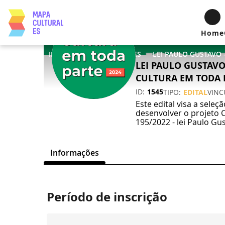
Home
INICIO
OPORTUNIDADES
LEI PAULO GUSTAVO
CULTURA EM TODA P
ID
1545
TIPO
EDITAL
VIN
Este edital visa a sele
desenvolver o projeto 
195/2022 - lei Paulo Gu
Informações
Período de inscrição