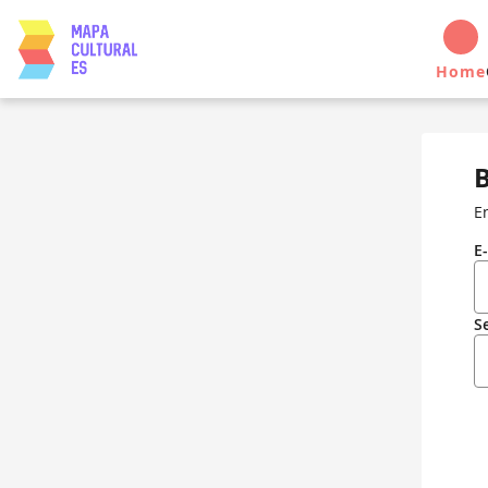
Home
B
E
E
S