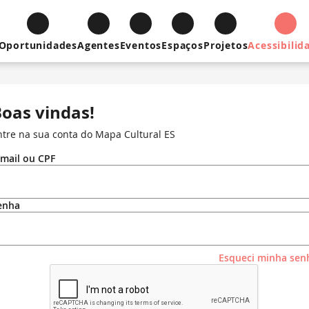
Oportunidades
Agentes
Eventos
Espaços
Projetos
Acessibilid
oas vindas!
ntre na sua conta do Mapa Cultural ES
-mail ou CPF
enha
Esqueci minha sen