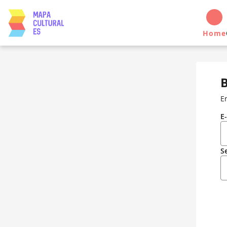
Home
B
E
E
S