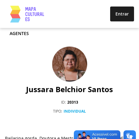
Entrar
AGENTES
Jussara Belchior Santos
ID
20313
TIPO
INDIVIDUAL
Bailarina gorda. Doutora e Mestra em Teatro (PPGT - UDESC),