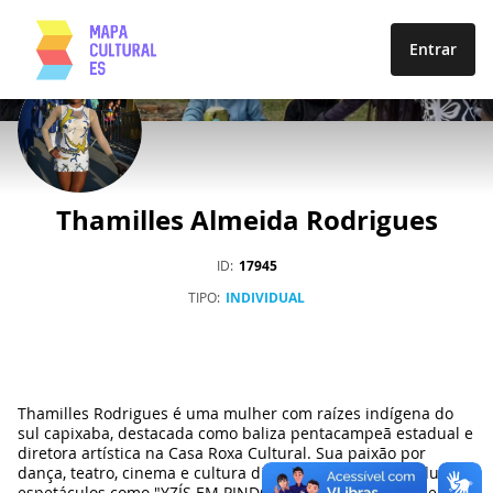
Entrar
AGENTES
Thamilles Almeida Rodrigues
ID
17945
TIPO
INDIVIDUAL
Thamilles Rodrigues é uma mulher com raízes indígena do
sul capixaba, destacada como baliza pentacampeã estadual e
diretora artística na Casa Roxa Cultural. Sua paixão por
dança, teatro, cinema e cultura digital a levou a co-produzir
espetáculos como "YZÍS EM PINDORAMA" e "CURA", onde