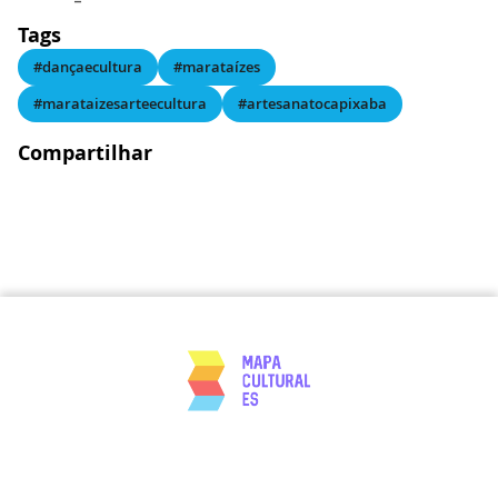
Tags
#dançaecultura
#marataízes
#marataizesarteecultura
#artesanatocapixaba
Compartilhar