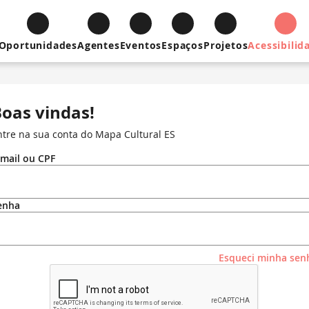
Oportunidades
Agentes
Eventos
Espaços
Projetos
Acessibilid
oas vindas!
ntre na sua conta do Mapa Cultural ES
-mail ou CPF
enha
Esqueci minha sen