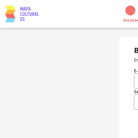
Home
B
E
E
S